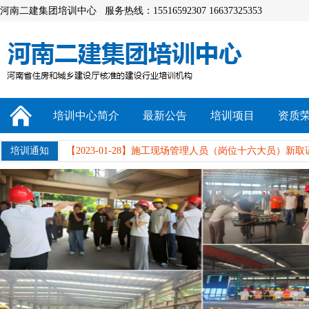
河南二建集团培训中心 服务热线：15516592307 16637325353
【2021-02-22】
中专、大专、本科 学历提升 即日起至2021
【2025-05-12】
5月培训计划！看过来！
培训中心简介
最新公告
培训项目
资质
【2025-02-17】
26号考试！十大员
培训通知
【2023-01-28】
施工现场管理人员（岗位十六大员）新取
【2021-11-08】
关于开展建设工程见证员等三个专业岗位
【2021-02-22】
中专、大专、本科 学历提升 即日起至2021
【2025-05-12】
5月培训计划！看过来！