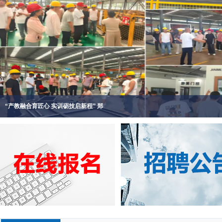
“产教融合育匠心 实训砺技启新程” 郑
河南二建集团培训学校携手郑州工业应用技术
“校企协同育匠，精工赋能豫建”河南二建集
集团科协当选新乡市老科技工作者协会第四届
新乡市人力资源协会领导一行莅临河南二建集