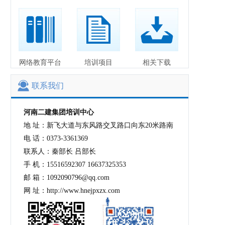
网络教育平台
培训项目
相关下载
联系我们
河南二建集团培训中心
地 址：新飞大道与东风路交叉路口向东20米路南
电 话：0373-3361369
联系人：秦部长 吕部长
手 机：15516592307 16637325353
邮 箱：1092090796@qq.com
网 址：http://www.hnejpxzx.com