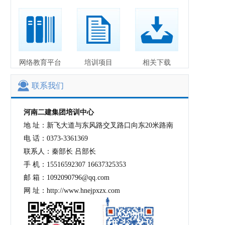
网络教育平台
培训项目
相关下载
联系我们
河南二建集团培训中心
地 址：新飞大道与东风路交叉路口向东20米路南
电 话：0373-3361369
联系人：秦部长 吕部长
手 机：15516592307 16637325353
邮 箱：1092090796@qq.com
网 址：http://www.hnejpxzx.com