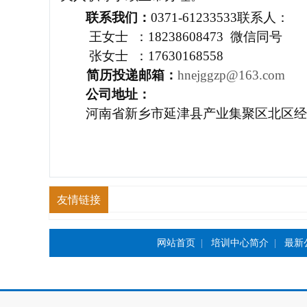
联系我们：
0371-61233533
联系人：
王女士
：
18238608473 微信同号
张女士
：
17630168558
简历投递邮箱：
hnejggzp@163.com
公司地址：
河南省新乡市延津县产业集聚区北区经
友情链接
网站首页
|
培训中心简介
|
最新