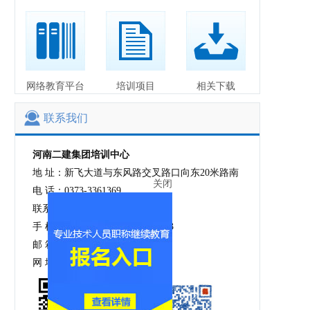
网络教育平台
培训项目
相关下载
联系我们
河南二建集团培训中心
地 址：新飞大道与东风路交叉路口向东20米路南
电 话：0373-3361369
联系人：秦部长 吕部长
关闭
手 机：15516592307 16637325353
邮 箱：1092090796@qq.com
网 址：http://www.hnejpxzx.com