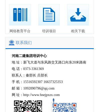
网络教育平台
培训项目
相关下载
联系我们
河南二建集团培训中心
地 址：新飞大道与东风路交叉路口向东20米路南
电 话：0373-3361369
联系人：秦部长 吕部长
手 机：15516592307 16637325353
邮 箱：1092090796@qq.com
网 址：http://www.hnejpxzx.com